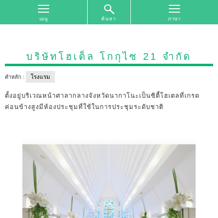
ค้นหา
หน้า
จอ
ด้าน
บริษัทโฮเต็ล โกกุไซ 21 จำกัด
บน
โรงแรม
คำหลัก :
ค้นหา
ตาม
ตั้งอยู่บริเวณหน้าศาลากลางจังหวัดนากาโนะเป็นซิตี้โฮเตลที่เกรด
เขต
ค่อนข้างสูงมีห้องประชุมที่ใช้ในการประชุมระดับชาติ
พื้นที่
การ
ท่อง
เที่ยว
ค้นหา
ตาม
รูป
แบบ
การ
ท่อง
เที่ยว