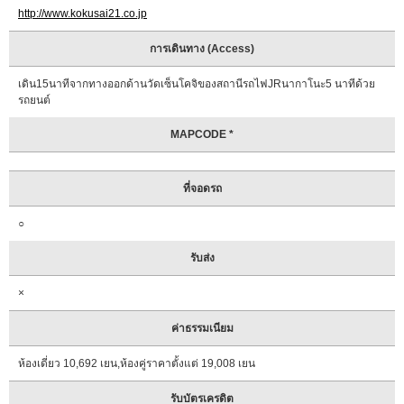
ราย
http://www.kokusai21.co.jp
ละเอียด
เกี่ยว
การเดินทาง (Access)
กับ
ศูนย์
เดิน15นาทีจากทางออกด้านวัดเซ็นโคจิของสถานีรถไฟJRนากาโนะ5 นาทีด้วย
แนะนำ
รถยนต์
ข้อมูล
การ
MAPCODE *
ท่อง
เที่ยว
ที่จอดรถ
คำถาม
ที่
○
พบ
บ่อย
รับส่ง
ขอ
×
แผ่น
พับ
ค่าธรรมเนียม
ติดต่อ
ห้องเดี่ยว 10,692 เยน,ห้องคู่ราคาตั้งแต่ 19,008 เยน
สอบถาม
รับบัตรเครดิต