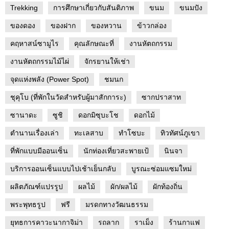
Trekking
การศึกษาเกี่ยวกับสันติภาพ
ขนม
ขนมปัง
ของดอง
ของฝาก
ของหวาน
ข้าวกล่อง
คฤหาสน์ซามูไร
คุณลักษณะที่
งานหัตถกรรม
งานหัตถกรรมไม้ไผ่
จักรยานให้เช่า
จุดแห่งพลัง (Power Spot)
ชมนก
ชุคุโบ (ที่พักในวัดสำหรับผู้มาสักการะ)
ซากปราสาท
ซานาดะ
ซูชิ
ดอกมิซุบะโช
ดอกไม้
ตำนานเรื่องเล่า
ทะเลสาบ
ทำโซบะ
ทิวทัศน์ภูเขา
ที่พักแบบมีออนเซ็น
นักท่องเที่ยวสะพายเป้
นินจา
บริการออนเซ็นแบบไปเช้าเย็นกลับ
บูรณะซ่อมแซมใหม่
ผลิตภัณฑ์แปรรูป
ผลไม้
ผัก/ผลไม้
ผักท้องถิ่น
พระพุทธรูป
ฟรี
มรดกทางวัฒนธรรม
ยุทธการคาวะนากาจิม่า
รถลาก
ราเม็ง
ร้านกาแฟ