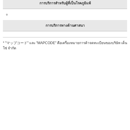
การบริการสำหรับผู้ที่เป็นโรคภูมิแพ้
○
การบริการทางด้านศาสนา
* "マップコード" และ "MAPCODE" คือเครื่องหมายการค้าจดทะเบียนของบริษัท เด็น
โซ่ จำกัด