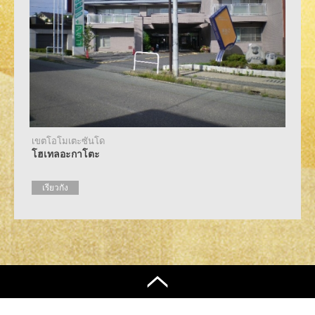
เขตโอโมเตะซันโด
โฮเทลอะกาโตะ
เรียวกัง