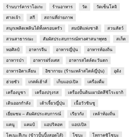
ร้านบาร์คาราโอเกะ
ร้านอาหาร
วัด
วัดเซ็นโคจิ
ศาลเจ้า
สกี
สถานที่ถ่ายภาพ
สนุกเพลิดเพลินได้ทั้งครอบครัว
สมบัติแห่งชาติ
สวนสัตว์
สวนสาธารณะ
สัมผัสประสบการณ์ทางศาสนาพุทธ
สเก็ต
หอศิลป์
อาหารจีน
อาหารญี่ปุ่น
อาหารท้องถิ่น
อาหารป่า
อาหารฝรั่งเศส
อาหารสไตล์ตะวันตก
อาหารอิตาเลี่ยน
อิซากายะ (ร้านเหล้าสไตล์ญี่ปุ่น)
อุด้ง
ฮ่วยซัว
เกสต์เฮ้าส์
เก็บแอปเปิล
เครื่องดื่ม
เครื่องบูชา
เครื่องปรุงรส
เครื่องปั้นดินเผามัตสึชิโระยากิ
เดินออกกำลัง
เต้าเจี้ยวญี่ปุ่น
เนื้อวัวชินชู
เยี่ยมชม – สัมผัสประสบการณ์
เรียวกัง
เหล้าท้องถิ่น
แคนู
แคมป์
แอปริคอท
แอปเปิล
โคเนะสึเกะ (ข้าวปั้นปิ้งสอดไส้)
โซบะ
โทกาคุชิโซบะ