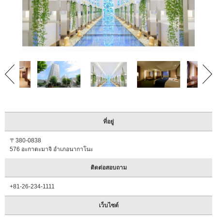
แนะนำ
สถาน
ที่พัก
ที่
ให้
ความ
ร่วม
มือ
ปฏิทิน
งาน
อี
ที่อยู่
เว้
นท์
〒380-0838
576 อะกาตะมาจิ อำเภอนากาโนะ
แนะนำ
เส้น
ติดต่อสอบถาม
ทางการ
เดิน
+81-26-234-1111
ทาง
เว็บไซต์
ข้อมูล