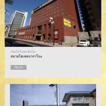
เขตโอโมเตะซันโด
สมายโฮเทลนากาโนะ
เรียวกัง