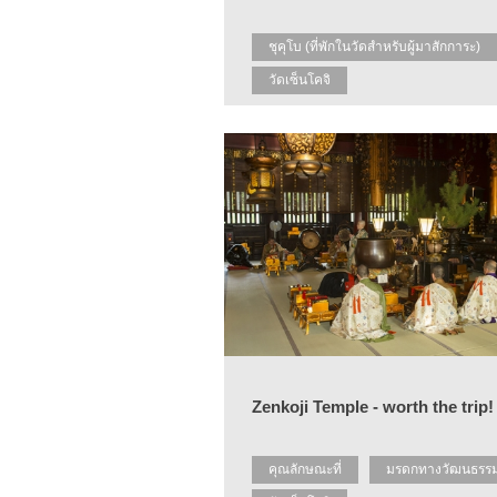
ชุคุโบ (ที่พักในวัดสำหรับผู้มาสักการะ)
วัดเซ็นโคจิ
สัมผัสประสบการณ์ทางศาสนาพุทธ
Zenkoji Temple - worth the trip!
คุณลักษณะที่
มรดกทางวัฒนธรร