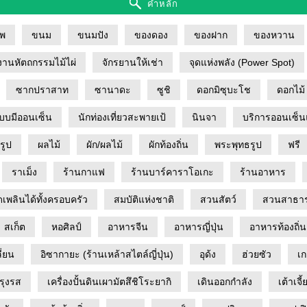
คำหลัก
าพ
ขนม
ขนมปัง
ของดอง
ของฝาก
ของหวาน
งานหัตถกรรมไม้ไผ่
จักรยานให้เช่า
จุดแห่งพลัง (Power Spot)
ซากปราสาท
ซานาดะ
ซูชิ
ดอกมิซุบะโช
ดอกไม้
กแบบมีออนเซ็น
นักท่องเที่ยวสะพายเป้
นินจา
บริการออนเซ็น
รูป
ผลไม้
ผัก/ผลไม้
ผักท้องถิ่น
พระพุทธรูป
ฟรี
ราเม็ง
ร้านกาแฟ
ร้านบาร์คาราโอเกะ
ร้านอาหาร
ดเพลินได้ทั้งครอบครัว
สมบัติแห่งชาติ
สวนสัตว์
สวนสาธา
สเก็ต
หอศิลป์
อาหารจีน
อาหารญี่ปุ่น
อาหารท้องถิ่น
ี่ยน
อิซากายะ (ร้านเหล้าสไตล์ญี่ปุ่น)
อุด้ง
ฮ่วยซัว
เก
ปรุงรส
เครื่องปั้นดินเผามัตสึชิโระยากิ
เดินออกกำลัง
เต้าเจี้