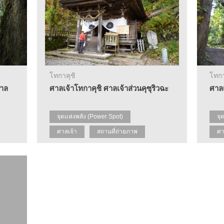
โทกาคุชิ
โทกา
ศาล
ศาลเจ้าโทกาคุชิ ศาลเจ้าส่วนคุซุริวฉะ
ศาลเ
จุดแห่งพลัง (Power Spot)
จุ
ศาลเจ้า
สถานที่ถ่ายภาพ
ศา