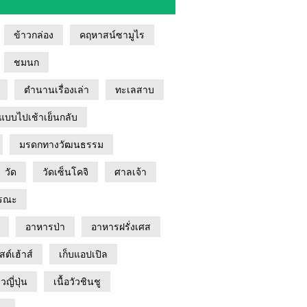
ข้าวกล่อง
คฤหาสน์ซามูไร
ชมนก
ตำนานเรื่องเล่า
ทะเลสาบ
แบบไปเช้าเย็นกลับ
มรดกทางวัฒนธรรม
วัด
วัดเซ็นโคจิ
ศาลเจ้า
รณะ
อาหารป่า
อาหารฝรั่งเศส
สต์เฮ้าส์
เก็บแอปเปิล
ยวญี่ปุ่น
เนื้อวัวชินชู