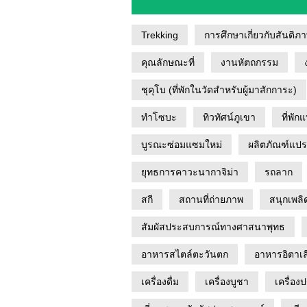
Trekking
การศึกษาเกี่ยวกับสันติภ
คุณลักษณะที่
งานหัตถกรรม
ชุคุโบ (ที่พักในวัดสำหรับผู้มาสักการะ)
ทำโซบะ
ทิวทัศน์ภูเขา
ที่พั
บูรณะซ่อมแซมใหม่
ผลิตภัณฑ์แปร
ยุทธการคาวะนากาจิม่า
รถลาก
สกี
สถานที่ถ่ายภาพ
สนุกเพลิ
สัมผัสประสบการณ์ทางศาสนาพุทธ
อาหารสไตล์ตะวันตก
อาหารอิตาเล
เครื่องดื่ม
เครื่องบูชา
เครื่อง