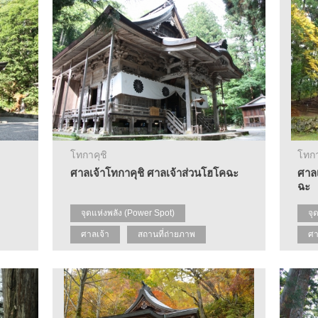
โทกาคุชิ
โทกา
ศาลเจ้าโทกาคุชิ ศาลเจ้าส่วนโฮโคฉะ
ศาลเ
ฉะ
จุดแห่งพลัง (Power Spot)
จุ
ศาลเจ้า
สถานที่ถ่ายภาพ
ศา