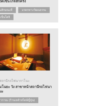
วัดเซ็นโกจิสักครั้ง
ณลักษณะที่
มรดกทางวัฒนธรรม
ดเซ็นโคจิ
าสถานีรถไฟนากาโนะ
ิโมโนยะ วัง สาขาหน้าสถานีรถไฟนา
นะ
ซากายะ (ร้านเหล้าสไตล์ญี่ปุ่น)