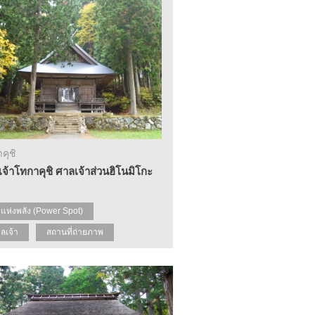
คุชิ
จ้าโทกาคุชิ ศาลเจ้าส่วนฮิโนมิโกะ
ดแห่งพลัง (Power Spot)
ลเจ้า
สถานที่ถ่ายภาพ