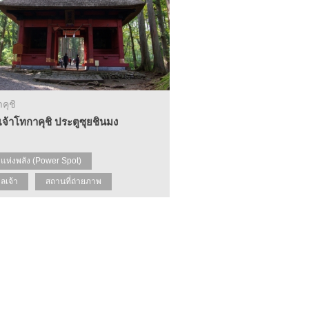
คุชิ
จ้าโทกาคุชิ ประตูซุยชินมง
ดแห่งพลัง (Power Spot)
ลเจ้า
สถานที่ถ่ายภาพ