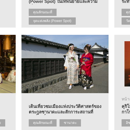
(Power Spot) ในเทพนิยายและความ
ระที่
เชื่อ
คุณลักษณะที่
คุ
จุดแห่งพลัง (Power Spot)
วั
หน้
เดินเที่ยวชมเมืองแห่งประวัติศาสตร์ของ
คุร
ตระกูลซานาดะและสักการะสถานที่
กาโ
ศักดิ์สิทธิ์ !
ม
คุณลักษณะที่
ซานาดะ
อิ