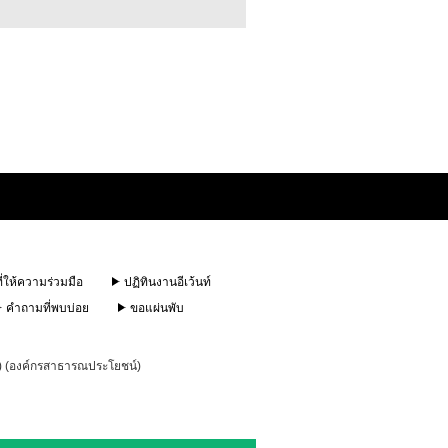
ี่ให้ความร่วมมือ
ปฏิทินงานอีเว้นท์
คำถามที่พบบ่อย
ขอแผ่นพับ
u) (องค์กรสาธารณประโยชน์)