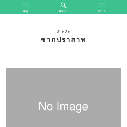
ค้นหา
หน้า
จอ
ด้าน
คำหลัก
บน
ซากปราสาท
ค้นหา
ตาม
เขต
พื้นที่
การ
ท่อง
เที่ยว
ค้นหา
ตาม
รูป
แบบ
การ
ท่อง
เที่ยว