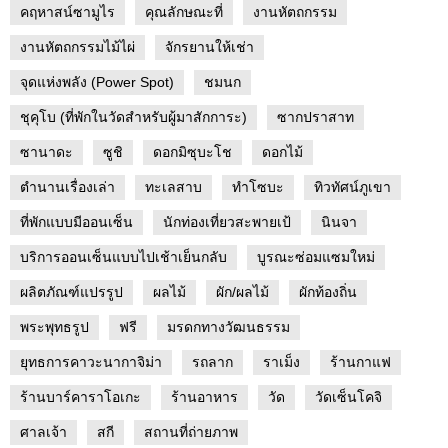
คฤหาสน์ซามูไร
คุณลักษณะที่
งานหัตถกรรม
งานหัตถกรรมไม้ไผ่
จักรยานให้เช่า
จุดแห่งพลัง (Power Spot)
ชมนก
ชุคุโบ (ที่พักในวัดสำหรับผู้มาสักการะ)
ซากปราสาท
ซานาดะ
ซูชิ
ดอกมิซุบะโช
ดอกไม้
ตำนานเรื่องเล่า
ทะเลสาบ
ทำโซบะ
ทิวทัศน์ภูเขา
ที่พักแบบมีออนเซ็น
นักท่องเที่ยวสะพายเป้
นินจา
บริการออนเซ็นแบบไปเช้าเย็นกลับ
บูรณะซ่อมแซมใหม่
ผลิตภัณฑ์แปรรูป
ผลไม้
ผัก/ผลไม้
ผักท้องถิ่น
พระพุทธรูป
ฟรี
มรดกทางวัฒนธรรม
ยุทธการคาวะนากาจิม่า
รถลาก
ราเม็ง
ร้านกาแฟ
ร้านบาร์คาราโอเกะ
ร้านอาหาร
วัด
วัดเซ็นโคจิ
ศาลเจ้า
สกี
สถานที่ถ่ายภาพ