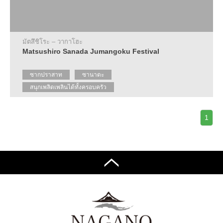
แนะนำ
สถาน
ที่พัก
มัตสึชิโระ – วากาโฮะ
ที่
Matsushiro Sanada Jumangoku Festival
ให้
ความ
ร่วม
ซากปราสาท
ซานาดะ
มือ
สนุกเพลิดเพลินได้ทั้งครอบครัว
ปฏิทิน
งาน
1
อี
เว้
นท์
แนะนำ
เส้น
ทางการ
เดิน
ทาง
ข้อมูล