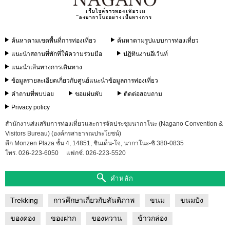
ราย
ละเอียด
เกี่ยว
กับ
ค้นหาตามเขตพื้นที่การท่องเที่ยว
ค้นหาตามรูปแบบการท่องเที่ยว
ศูนย์
แนะนำ
แนะนำสถานที่พักที่ให้ความร่วมมือ
ปฏิทินงานอีเว้นท์
ข้อมูล
แนะนำเส้นทางการเดินทาง
การ
ท่อง
ข้อมูลรายละเอียดเกี่ยวกับศูนย์แนะนำข้อมูลการท่องเที่ยว
เที่ยว
คำถามที่พบบ่อย
ขอแผ่นพับ
ติดต่อสอบถาม
Privacy policy
คำถาม
ที่
สำนักงานส่งเสริมการท่องเที่ยวและการจัดประชุมนากาโนะ (Nagano Convention &
พบ
Visitors Bureau) (องค์กรสาธารณประโยชน์)
บ่อย
ตึก Monzen Plaza ชั้น 4, 14851, ชินเด็น-โจ, นากาโนะ-ชิ 380-0835
โทร. 026-223-6050
แฟกซ์. 026-223-5520
ขอ
แผ่น
คำหลัก
พับ
Trekking
การศึกษาเกี่ยวกับสันติภาพ
ขนม
ขนมปัง
ติดต่อ
สอบถาม
ของดอง
ของฝาก
ของหวาน
ข้าวกล่อง