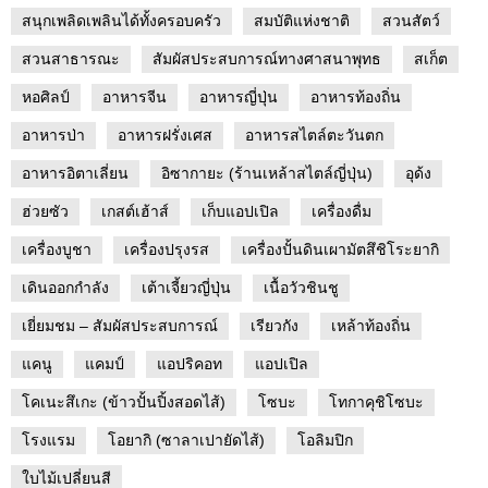
สนุกเพลิดเพลินได้ทั้งครอบครัว
สมบัติแห่งชาติ
สวนสัตว์
สวนสาธารณะ
สัมผัสประสบการณ์ทางศาสนาพุทธ
สเก็ต
หอศิลป์
อาหารจีน
อาหารญี่ปุ่น
อาหารท้องถิ่น
อาหารป่า
อาหารฝรั่งเศส
อาหารสไตล์ตะวันตก
อาหารอิตาเลี่ยน
อิซากายะ (ร้านเหล้าสไตล์ญี่ปุ่น)
อุด้ง
ฮ่วยซัว
เกสต์เฮ้าส์
เก็บแอปเปิล
เครื่องดื่ม
เครื่องบูชา
เครื่องปรุงรส
เครื่องปั้นดินเผามัตสึชิโระยากิ
เดินออกกำลัง
เต้าเจี้ยวญี่ปุ่น
เนื้อวัวชินชู
เยี่ยมชม – สัมผัสประสบการณ์
เรียวกัง
เหล้าท้องถิ่น
แคนู
แคมป์
แอปริคอท
แอปเปิล
โคเนะสึเกะ (ข้าวปั้นปิ้งสอดไส้)
โซบะ
โทกาคุชิโซบะ
โรงแรม
โอยากิ (ซาลาเปายัดไส้)
โอลิมปิก
ใบไม้เปลี่ยนสี