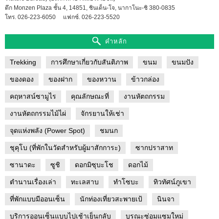
ตึก Monzen Plaza ชั้น 4, 14851, ชินเด็น-โจ, นากาโนะ-ชิ 380-0835
โทร. 026-223-6050
แฟกซ์. 026-223-5520
คำหลัก
Trekking
การศึกษาเกี่ยวกับสันติภาพ
ขนม
ขนมปัง
ของดอง
ของฝาก
ของหวาน
ข้าวกล่อง
คฤหาสน์ซามูไร
คุณลักษณะที่
งานหัตถกรรม
งานหัตถกรรมไม้ไผ่
จักรยานให้เช่า
จุดแห่งพลัง (Power Spot)
ชมนก
ชุคุโบ (ที่พักในวัดสำหรับผู้มาสักการะ)
ซากปราสาท
ซานาดะ
ซูชิ
ดอกมิซุบะโช
ดอกไม้
ตำนานเรื่องเล่า
ทะเลสาบ
ทำโซบะ
ทิวทัศน์ภูเขา
ที่พักแบบมีออนเซ็น
นักท่องเที่ยวสะพายเป้
นินจา
บริการออนเซ็นแบบไปเช้าเย็นกลับ
บูรณะซ่อมแซมใหม่