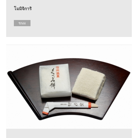
โมมิจิการิ
ขนม