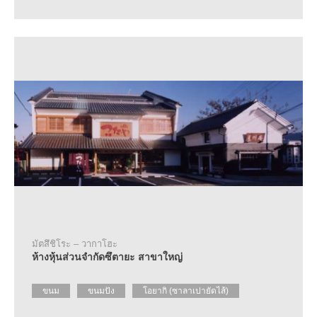
มัตสึชิโระ – วากาโฮะ
ห้างหุ้นส่วนจำกัดซึตายะ สาขาใหญ่
ขนม
ขนมปัง
โอยากิ (ซาลาเปายัดไส้)