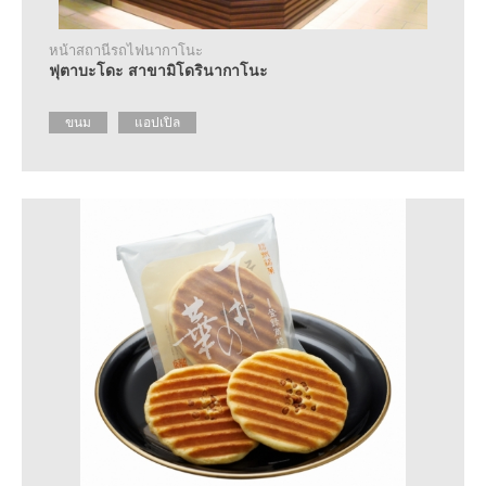
หน้าสถานีรถไฟนากาโนะ
ฟุตาบะโดะ สาขามิโดรินากาโนะ
ขนม
แอปเปิล