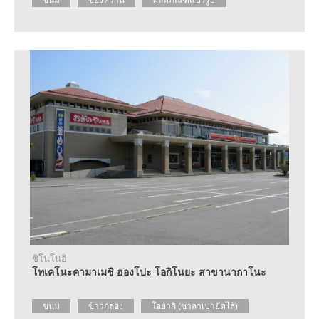
ขนม
ของหวาน
ผลิตภัณฑ์แปรรูป
ชิโนโนอิ
โทเคโนะคามาเมชิ ฮองโปะ โอกิโนยะ สาขานากาโนะ
ขนม
ข้าวกล่อง
โอยากิ (ซาลาเปายัดไส้)