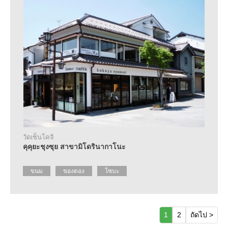
วัดเซ็นโคจิ
คุคุยะชุงซุย สาขามิโดรินากาโนะ
ขนม
ของดอง
โซบะ
1
2
ถัดไป >