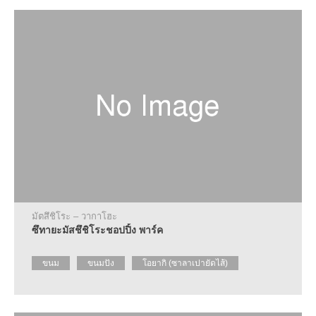
มัตสึชิโระ – วากาโฮะ
ซึทายะมัสชึชิโระชอปปิ้ง พาร์ค
ขนม
ขนมปัง
โอยากิ (ซาลาเปายัดไส้)