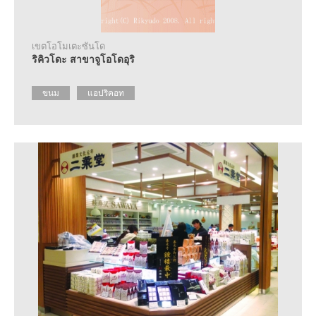
ราย
ละเอียด
เกี่ยว
กับ
เขตโอโมเตะซันโด
ศูนย์
ริคิวโดะ สาขาจูโอโดอุริ
แนะนำ
ข้อมูล
ขนม
แอปริคอท
การ
ท่อง
เที่ยว
คำถาม
ที่
พบ
บ่อย
ขอ
แผ่น
พับ
ติดต่อ
สอบถาม