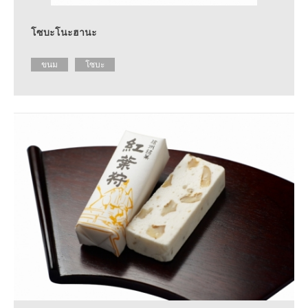
โซบะโนะฮานะ
ขนม
โซบะ