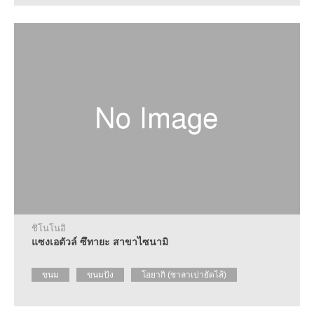
ชิโนโนอิ
แซงเอตัวล์ ซึทายะ สาขาไซนามิ
ขนม
ขนมปัง
โอยากิ (ซาลาเปายัดไส้)