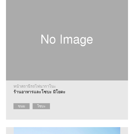
หน้าสถานีรถไฟนากาโนะ
ร้านอาหารและโซบะ มิโยดะ
ขนม
โซบะ