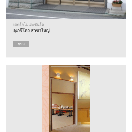
แนะนำ
สถาน
ที่พัก
เขตโอโมเตะซันโด
ที่
อุเกซึโดว สาขาใหญ่
ให้
ความ
ร่วม
ขนม
มือ
ปฏิทิน
งาน
อี
เว้
นท์
แนะนำ
เส้น
ทางการ
เดิน
ทาง
ข้อมูล