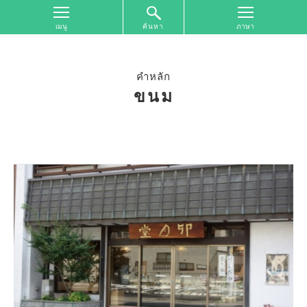
ค้นหา
หน้า
จอ
ด้าน
คำหลัก
บน
ขนม
ค้นหา
ตาม
เขต
พื้นที่
การ
ท่อง
เที่ยว
ค้นหา
ตาม
รูป
แบบ
การ
ท่อง
เที่ยว