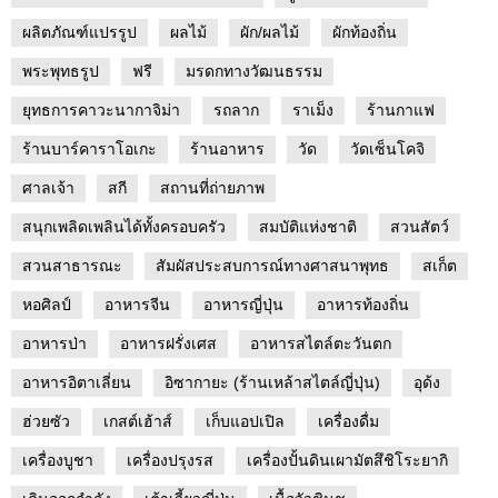
ผลิตภัณฑ์แปรรูป
ผลไม้
ผัก/ผลไม้
ผักท้องถิ่น
พระพุทธรูป
ฟรี
มรดกทางวัฒนธรรม
ยุทธการคาวะนากาจิม่า
รถลาก
ราเม็ง
ร้านกาแฟ
ร้านบาร์คาราโอเกะ
ร้านอาหาร
วัด
วัดเซ็นโคจิ
ศาลเจ้า
สกี
สถานที่ถ่ายภาพ
สนุกเพลิดเพลินได้ทั้งครอบครัว
สมบัติแห่งชาติ
สวนสัตว์
สวนสาธารณะ
สัมผัสประสบการณ์ทางศาสนาพุทธ
สเก็ต
หอศิลป์
อาหารจีน
อาหารญี่ปุ่น
อาหารท้องถิ่น
อาหารป่า
อาหารฝรั่งเศส
อาหารสไตล์ตะวันตก
อาหารอิตาเลี่ยน
อิซากายะ (ร้านเหล้าสไตล์ญี่ปุ่น)
อุด้ง
ฮ่วยซัว
เกสต์เฮ้าส์
เก็บแอปเปิล
เครื่องดื่ม
เครื่องบูชา
เครื่องปรุงรส
เครื่องปั้นดินเผามัตสึชิโระยากิ