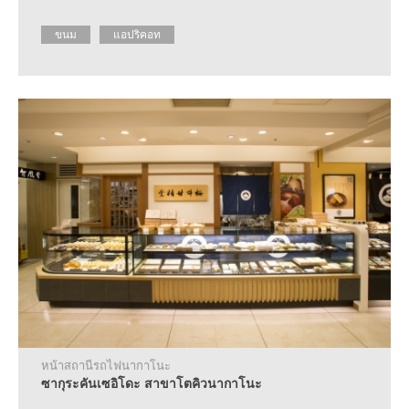
ขนม
แอปริคอท
หน้าสถานีรถไฟนากาโนะ
ซากุระคันเซอิโดะ สาขาโตคิวนากาโนะ