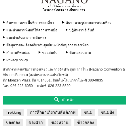
ราย
ละเอียด
เกี่ยว
กับ
ค้นหาตามเขตพื้นที่การท่องเที่ยว
ค้นหาตามรูปแบบการท่องเที่ยว
ศูนย์
แนะนำ
แนะนำสถานที่พักที่ให้ความร่วมมือ
ปฏิทินงานอีเว้นท์
ข้อมูล
แนะนำเส้นทางการเดินทาง
การ
ท่อง
ข้อมูลรายละเอียดเกี่ยวกับศูนย์แนะนำข้อมูลการท่องเที่ยว
เที่ยว
คำถามที่พบบ่อย
ขอแผ่นพับ
ติดต่อสอบถาม
Privacy policy
คำถาม
ที่
สำนักงานส่งเสริมการท่องเที่ยวและการจัดประชุมนากาโนะ (Nagano Convention &
พบ
Visitors Bureau) (องค์กรสาธารณประโยชน์)
บ่อย
ตึก Monzen Plaza ชั้น 4, 14851, ชินเด็น-โจ, นากาโนะ-ชิ 380-0835
โทร. 026-223-6050
แฟกซ์. 026-223-5520
ขอ
แผ่น
คำหลัก
พับ
Trekking
การศึกษาเกี่ยวกับสันติภาพ
ขนม
ขนมปัง
ติดต่อ
สอบถาม
ของดอง
ของฝาก
ของหวาน
ข้าวกล่อง