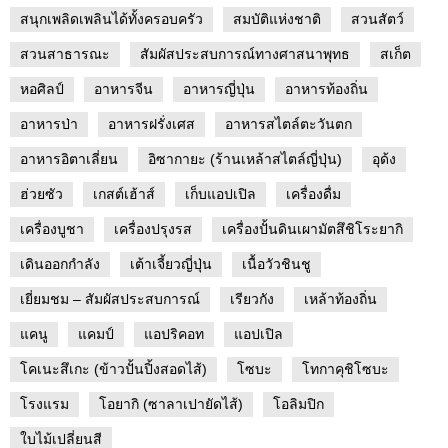
สนุกเพลิดเพลินได้ทั้งครอบครัว
สมบัติแห่งชาติ
สวนสัตว์
สวนสาธารณะ
สัมผัสประสบการณ์ทางศาสนาพุทธ
สเก็ต
หอศิลป์
อาหารจีน
อาหารญี่ปุ่น
อาหารท้องถิ่น
อาหารป่า
อาหารฝรั่งเศส
อาหารสไตล์ตะวันตก
อาหารอิตาเลี่ยน
อิซากายะ (ร้านเหล้าสไตล์ญี่ปุ่น)
อุด้ง
ฮ่วยซัว
เกสต์เฮ้าส์
เก็บแอปเปิล
เครื่องดื่ม
เครื่องบูชา
เครื่องปรุงรส
เครื่องปั้นดินเผามัตสึชิโระยากิ
เดินออกกำลัง
เต้าเจี้ยวญี่ปุ่น
เนื้อวัวชินชู
เยี่ยมชม – สัมผัสประสบการณ์
เรียวกัง
เหล้าท้องถิ่น
แคนู
แคมป์
แอปริคอท
แอปเปิล
โคเนะสึเกะ (ข้าวปั้นปิ้งสอดไส้)
โซบะ
โทกาคุชิโซบะ
โรงแรม
โอยากิ (ซาลาเปายัดไส้)
โอลิมปิก
ใบไม้เปลี่ยนสี