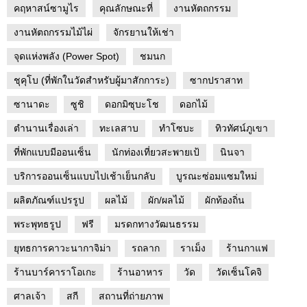
คฤหาสน์ซามูไร
คุณลักษณะที่
งานหัตถกรรม
งานหัตถกรรมไม้ไผ่
จักรยานให้เช่า
จุดแห่งพลัง (Power Spot)
ชมนก
ชุคุโบ (ที่พักในวัดสำหรับผู้มาสักการะ)
ซากปราสาท
ซานาดะ
ซูชิ
ดอกมิซุบะโช
ดอกไม้
ตำนานเรื่องเล่า
ทะเลสาบ
ทำโซบะ
ทิวทัศน์ภูเขา
ที่พักแบบมีออนเซ็น
นักท่องเที่ยวสะพายเป้
นินจา
บริการออนเซ็นแบบไปเช้าเย็นกลับ
บูรณะซ่อมแซมใหม่
ผลิตภัณฑ์แปรรูป
ผลไม้
ผัก/ผลไม้
ผักท้องถิ่น
พระพุทธรูป
ฟรี
มรดกทางวัฒนธรรม
ยุทธการคาวะนากาจิม่า
รถลาก
ราเม็ง
ร้านกาแฟ
ร้านบาร์คาราโอเกะ
ร้านอาหาร
วัด
วัดเซ็นโคจิ
ศาลเจ้า
สกี
สถานที่ถ่ายภาพ