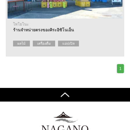
แนะนำ
สถาน
ที่พัก
โทโยโนะ
ที่
ร้านจำหน่ายตรงของคิระอิชิโนเอ็น
ให้
ความ
ร่วม
ผลไม้
เครื่องดื่ม
แอปเปิล
มือ
ปฏิทิน
งาน
1
อี
เว้
นท์
แนะนำ
เส้น
ทางการ
เดิน
ทาง
ข้อมูล