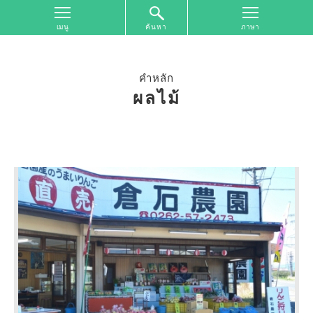
ค้นหา
หน้า
จอ
ด้าน
คำหลัก
บน
ผลไม้
ค้นหา
ตาม
เขต
พื้นที่
การ
ท่อง
เที่ยว
ค้นหา
ตาม
รูป
แบบ
การ
ท่อง
เที่ยว