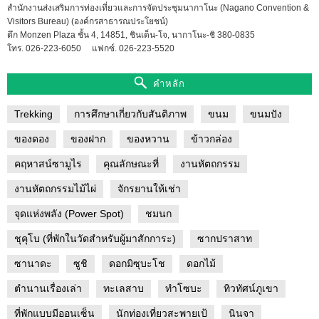
สำนักงานส่งเสริมการท่องเที่ยวและการจัดประชุมนากาโนะ (Nagano Convention &
Visitors Bureau) (องค์กรสาธารณประโยชน์)
ตึก Monzen Plaza ชั้น 4, 14851, ชินเด็น-โจ, นากาโนะ-ชิ 380-0835
โทร. 026-223-6050
แฟกซ์. 026-223-5520
คำหลัก
Trekking
การศึกษาเกี่ยวกับสันติภาพ
ขนม
ขนมปัง
ของดอง
ของฝาก
ของหวาน
ข้าวกล่อง
คฤหาสน์ซามูไร
คุณลักษณะที่
งานหัตถกรรม
งานหัตถกรรมไม้ไผ่
จักรยานให้เช่า
จุดแห่งพลัง (Power Spot)
ชมนก
ชุคุโบ (ที่พักในวัดสำหรับผู้มาสักการะ)
ซากปราสาท
ซานาดะ
ซูชิ
ดอกมิซุบะโช
ดอกไม้
ตำนานเรื่องเล่า
ทะเลสาบ
ทำโซบะ
ทิวทัศน์ภูเขา
ที่พักแบบมีออนเซ็น
นักท่องเที่ยวสะพายเป้
นินจา