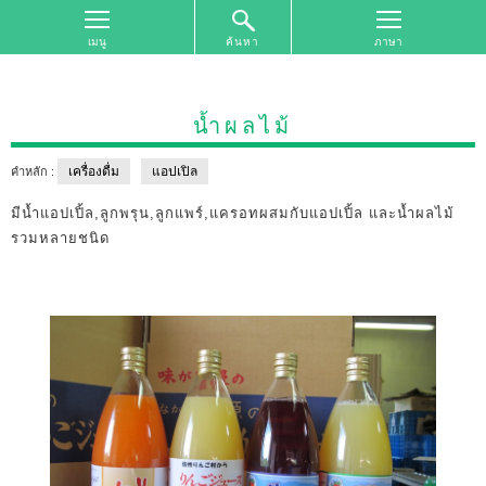
ค้นหา
หน้า
จอ
ด้าน
น้ำผลไม้
บน
เครื่องดื่ม
แอปเปิล
คำหลัก :
ค้นหา
ตาม
มีน้ำแอปเปิ้ล,ลูกพรุน,ลูกแพร์,แครอทผสมกับแอปเปิ้ล และน้ำผลไม้
เขต
รวมหลายชนิด
พื้นที่
การ
ท่อง
เที่ยว
ค้นหา
ตาม
รูป
แบบ
การ
ท่อง
เที่ยว