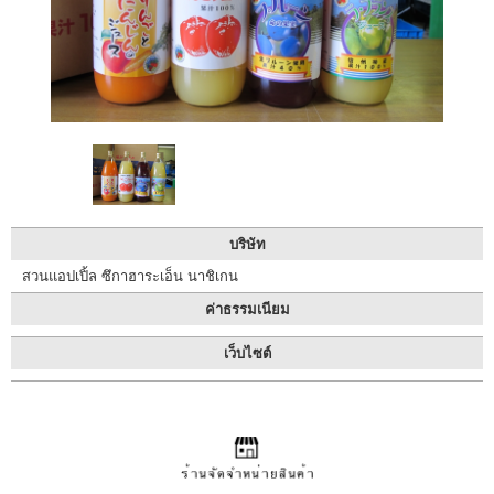
แนะนำ
สถาน
ที่พัก
ที่
ให้
ความ
ร่วม
มือ
ปฏิทิน
งาน
บริษัท
อี
สวนแอปเปิ้ล ซึกาฮาระเอ็น นาชิเกน
เว้
นท์
ค่าธรรมเนียม
แนะนำ
เว็บไซต์
เส้น
ทางการ
เดิน
ทาง
ข้อมูล