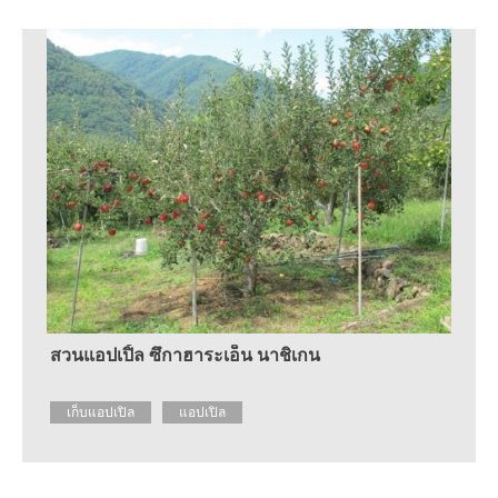
ราย
ละเอียด
เกี่ยว
กับ
ศูนย์
แนะนำ
ข้อมูล
การ
ท่อง
เที่ยว
คำถาม
ที่
พบ
บ่อย
ขอ
สวนแอปเปิ้ล ซึกาฮาระเอ็น นาชิเกน
แผ่น
พับ
เก็บแอปเปิล
แอปเปิล
ติดต่อ
สอบถาม