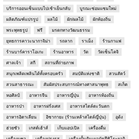
บริการออนเซ็นแบบไปเช้าเย็นกลับ
บูรณะซ่อมแซมใหม่
ผลิตภัณฑ์แปรรูป
ผลไม้
ผัก/ผลไม้
ผักท้องถิ่น
พระพุทธรูป
ฟรี
มรดกทางวัฒนธรรม
ยุทธการคาวะนากาจิม่า
รถลาก
ราเม็ง
ร้านกาแฟ
ร้านบาร์คาราโอเกะ
ร้านอาหาร
วัด
วัดเซ็นโคจิ
ศาลเจ้า
สกี
สถานที่ถ่ายภาพ
สนุกเพลิดเพลินได้ทั้งครอบครัว
สมบัติแห่งชาติ
สวนสัตว์
สวนสาธารณะ
สัมผัสประสบการณ์ทางศาสนาพุทธ
สเก็ต
หอศิลป์
อาหารจีน
อาหารญี่ปุ่น
อาหารท้องถิ่น
อาหารป่า
อาหารฝรั่งเศส
อาหารสไตล์ตะวันตก
อาหารอิตาเลี่ยน
อิซากายะ (ร้านเหล้าสไตล์ญี่ปุ่น)
อุด้ง
ฮ่วยซัว
เกสต์เฮ้าส์
เก็บแอปเปิล
เครื่องดื่ม
เครื่องบูชา
เครื่องปรุงรส
เครื่องปั้นดินเผามัตสึชิโระยากิ