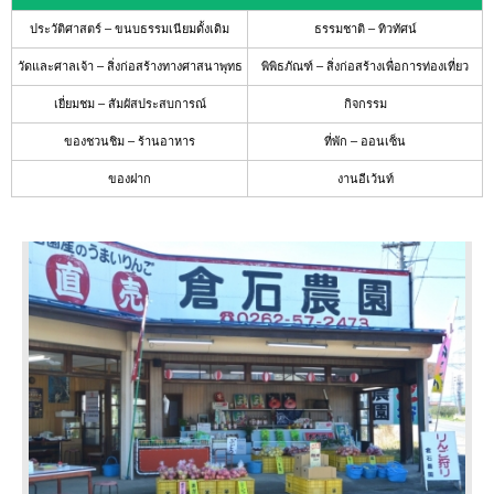
แนะนำ
ประวัติศาสตร์ – ขนบธรรมเนียมดั้งเดิม
ธรรมชาติ – ทิวทัศน์
สถาน
วัดและศาลเจ้า – สิ่งก่อสร้างทางศาสนาพุทธ
พิพิธภัณฑ์ – สิ่งก่อสร้างเพื่อการท่องเที่ยว
ที่พัก
ที่
เยี่ยมชม – สัมผัสประสบการณ์
กิจกรรม
ให้
ความ
ของชวนชิม – ร้านอาหาร
ที่พัก – ออนเซ็น
ร่วม
มือ
ของฝาก
งานอีเว้นท์
ปฏิทิน
งาน
อี
เว้
นท์
แนะนำ
เส้น
ทางการ
เดิน
ทาง
ข้อมูล