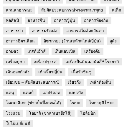
สวนสาธารณะ
สัมผัสประสบการณ์ทางศาสนาพุทธ
สเก็ต
หอศิลป์
อาหารจีน
อาหารญี่ปุ่น
อาหารท้องถิ่น
อาหารป่า
อาหารฝรั่งเศส
อาหารสไตล์ตะวันตก
อาหารอิตาเลี่ยน
อิซากายะ (ร้านเหล้าสไตล์ญี่ปุ่น)
อุด้ง
ฮ่วยซัว
เกสต์เฮ้าส์
เก็บแอปเปิล
เครื่องดื่ม
เครื่องบูชา
เครื่องปรุงรส
เครื่องปั้นดินเผามัตสึชิโระยากิ
เดินออกกำลัง
เต้าเจี้ยวญี่ปุ่น
เนื้อวัวชินชู
เยี่ยมชม – สัมผัสประสบการณ์
เรียวกัง
เหล้าท้องถิ่น
แคนู
แคมป์
แอปริคอท
แอปเปิล
โคเนะสึเกะ (ข้าวปั้นปิ้งสอดไส้)
โซบะ
โทกาคุชิโซบะ
โรงแรม
โอยากิ (ซาลาเปายัดไส้)
โอลิมปิก
ใบไม้เปลี่ยนสี