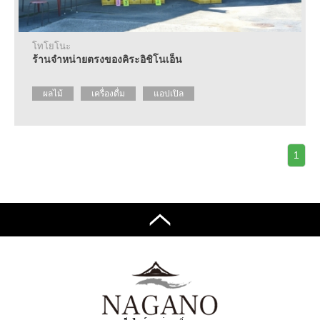
ราย
ละเอียด
เกี่ยว
กับ
โทโยโนะ
ศูนย์
ร้านจำหน่ายตรงของคิระอิชิโนเอ็น
แนะนำ
ข้อมูล
ผลไม้
เครื่องดื่ม
แอปเปิล
การ
ท่อง
เที่ยว
คำถาม
1
ที่
พบ
บ่อย
ขอ
แผ่น
พับ
ติดต่อ
สอบถาม