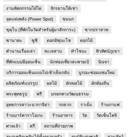
งานหัตถกรรมไม้ไผ่
จักรยานให้เช่า
จุดแห่งพลัง (Power Spot)
ชมนก
ชุคุโบ (ที่พักในวัดสำหรับผู้มาสักการะ)
ซากปราสาท
ซานาดะ
ซูชิ
ดอกมิซุบะโช
ดอกไม้
ตำนานเรื่องเล่า
ทะเลสาบ
ทำโซบะ
ทิวทัศน์ภูเขา
ที่พักแบบมีออนเซ็น
นักท่องเที่ยวสะพายเป้
นินจา
บริการออนเซ็นแบบไปเช้าเย็นกลับ
บูรณะซ่อมแซมใหม่
ผลิตภัณฑ์แปรรูป
ผลไม้
ผัก/ผลไม้
ผักท้องถิ่น
พระพุทธรูป
ฟรี
มรดกทางวัฒนธรรม
ยุทธการคาวะนากาจิม่า
รถลาก
ราเม็ง
ร้านกาแฟ
ร้านบาร์คาราโอเกะ
ร้านอาหาร
วัด
วัดเซ็นโคจิ
ศาลเจ้า
สกี
สถานที่ถ่ายภาพ
สนุกเพลิดเพลินได้ทั้งครอบครัว
สมบัติแห่งชาติ
สวนสัตว์