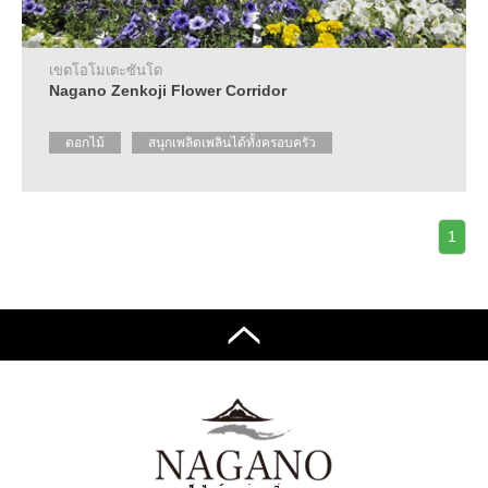
ราย
ละเอียด
เกี่ยว
กับ
เขตโอโมเตะซันโด
ศูนย์
Nagano Zenkoji Flower Corridor
แนะนำ
ข้อมูล
ดอกไม้
สนุกเพลิดเพลินได้ทั้งครอบครัว
การ
ท่อง
เที่ยว
คำถาม
1
ที่
พบ
บ่อย
ขอ
แผ่น
พับ
ติดต่อ
สอบถาม