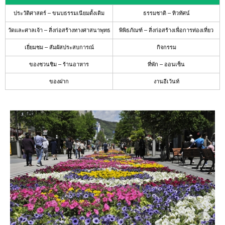
แนะนำ
ประวัติศาสตร์ – ขนบธรรมเนียมดั้งเดิม
ธรรมชาติ – ทิวทัศน์
สถาน
วัดและศาลเจ้า – สิ่งก่อสร้างทางศาสนาพุทธ
พิพิธภัณฑ์ – สิ่งก่อสร้างเพื่อการท่องเที่ยว
ที่พัก
ที่
เยี่ยมชม – สัมผัสประสบการณ์
กิจกรรม
ให้
ความ
ของชวนชิม – ร้านอาหาร
ที่พัก – ออนเซ็น
ร่วม
มือ
ของฝาก
งานอีเว้นท์
ปฏิทิน
งาน
อี
เว้
นท์
แนะนำ
เส้น
ทางการ
เดิน
ทาง
ข้อมูล