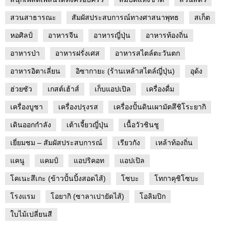
สวนสาธารณะ
สัมผัสประสบการณ์ทางศาสนาพุทธ
สเก็ต
หอศิลป์
อาหารจีน
อาหารญี่ปุ่น
อาหารท้องถิ่น
อาหารป่า
อาหารฝรั่งเศส
อาหารสไตล์ตะวันตก
อาหารอิตาเลี่ยน
อิซากายะ (ร้านเหล้าสไตล์ญี่ปุ่น)
อุด้ง
ฮ่วยซัว
เกสต์เฮ้าส์
เก็บแอปเปิล
เครื่องดื่ม
เครื่องบูชา
เครื่องปรุงรส
เครื่องปั้นดินเผามัตสึชิโระยากิ
เดินออกกำลัง
เต้าเจี้ยวญี่ปุ่น
เนื้อวัวชินชู
เยี่ยมชม – สัมผัสประสบการณ์
เรียวกัง
เหล้าท้องถิ่น
แคนู
แคมป์
แอปริคอท
แอปเปิล
โคเนะสึเกะ (ข้าวปั้นปิ้งสอดไส้)
โซบะ
โทกาคุชิโซบะ
โรงแรม
โอยากิ (ซาลาเปายัดไส้)
โอลิมปิก
ใบไม้เปลี่ยนสี