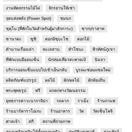
งานหัตถกรรมไม้ไผ่
จักรยานให้เช่า
จุดแห่งพลัง (Power Spot)
ชมนก
ชุคุโบ (ที่พักในวัดสำหรับผู้มาสักการะ)
ซากปราสาท
ซานาดะ
ซูชิ
ดอกมิซุบะโช
ดอกไม้
ตำนานเรื่องเล่า
ทะเลสาบ
ทำโซบะ
ทิวทัศน์ภูเขา
ที่พักแบบมีออนเซ็น
นักท่องเที่ยวสะพายเป้
นินจา
บริการออนเซ็นแบบไปเช้าเย็นกลับ
บูรณะซ่อมแซมใหม่
ผลิตภัณฑ์แปรรูป
ผลไม้
ผัก/ผลไม้
ผักท้องถิ่น
พระพุทธรูป
ฟรี
มรดกทางวัฒนธรรม
ยุทธการคาวะนากาจิม่า
รถลาก
ราเม็ง
ร้านกาแฟ
ร้านบาร์คาราโอเกะ
ร้านอาหาร
วัด
วัดเซ็นโคจิ
ศาลเจ้า
สกี
สถานที่ถ่ายภาพ
สนุกเพลิดเพลินได้ทั้งครอบครัว
สมบัติแห่งชาติ
สวนสัตว์