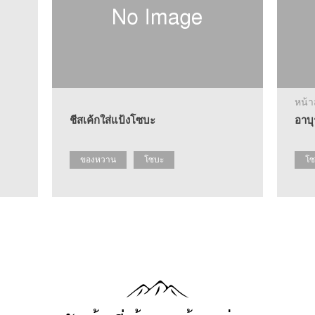
หน้
ชีสเค้กใส่แป้งโซบะ
อาบ
ของหวาน
โซบะ
โซ