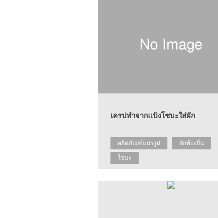
เครปทำจากแป้งโซบะใส่ผัก
ผลิตภัณฑ์แปรรูป
ผักท้องถิ่น
โซบะ