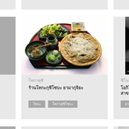
โทกาคุชิ
ชิโน
ร้านโทกะกุชิโซบะ ยามากุจิยะ
โอกิ
สาข
โซบะ
โทกาคุชิโซบะ
อา