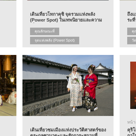
เดินเที่ยวโทกาคุชิ จุดรวมแห่งพลัง
ถึงแ
(Power Spot) ในเทพนิยายและความ
ระที่
เชื่อ
คุณลักษณะที่
คุ
จุดแห่งพลัง (Power Spot)
วั
หน้
เดินเที่ยวชมเมืองแห่งประวัติศาสตร์ของ
คุร
ตระกูลซานาดะและสักการะสถานที่
กาโ