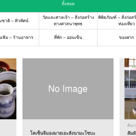
ทั้งหมด
วัดและศาลเจ้า – สิ่งก่อสร้าง
พิพิธภัณฑ์ – สิ่งก่อสร
ชาติ – ทิวทัศน์
ทางศาสนาพุทธ
ท่องเที่ยว
ชิม – ร้านอาหาร
ที่พัก – ออนเซ็น
ของฝาก
คิน
โคเซ็นจิมองมายเอะฮังนามะโซบะ
สัม