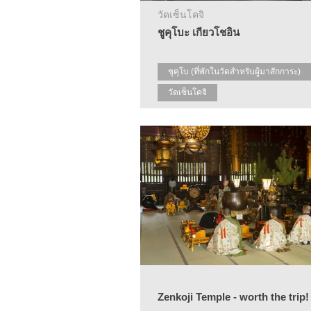
วัดเซ็นโคจิ
ชูคุโบะ เกียวโชอิน
ชุคุโบ (ที่พักในวัดสำหรับผู้มาสักการะ)
วัดเซ็นโคจิ
สัมผัสประสบการณ์ทางศาสนาพุทธ
Zenkoji Temple - worth the trip!