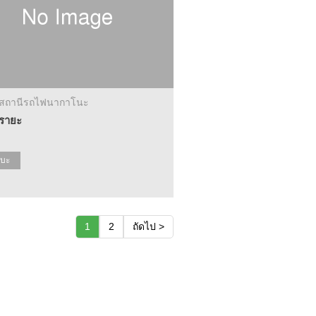
าสถานีรถไฟนากาโนะ
ุรายะ
บะ
1
2
ถัดไป >