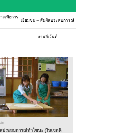
้างเพื่อการ
เยี่ยมชม – สัมผัสประสบการณ์
งานอีเว้นท์
าสะ
ผัสประสบการณ์ทำโซบะ (ในเขตคิ