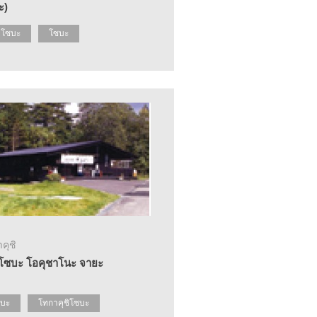
ะ)
ำโซบะ
โซบะ
คุชิ
นโซบะ โอคุชาโนะ จายะ
บะ
โทกาคุชิโซบะ