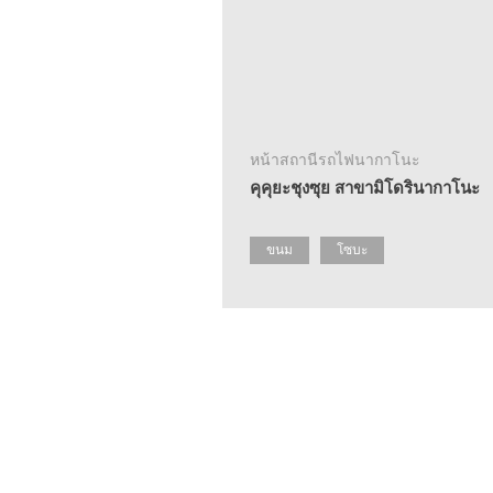
หน้าสถานีรถไฟนากาโนะ
คุคุยะชุงซุย สาขามิโดรินากาโนะ
ขนม
โซบะ