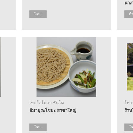
นาส
โซบะ
ท
เขตโอโมเตะซันโด
โทกา
อิมามูระโซบะ สาขาใหญ่
ร้า
โซบะ
โซ