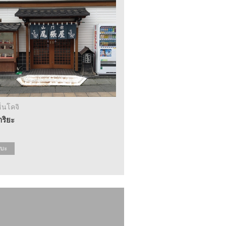
ซ็นโคจิ
ริยะ
บะ