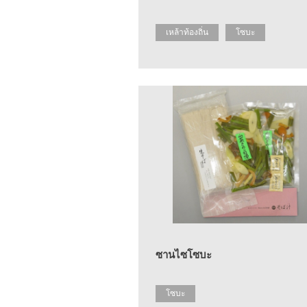
เหล้าท้องถิ่น
โซบะ
ซานไซโซบะ
โซบะ