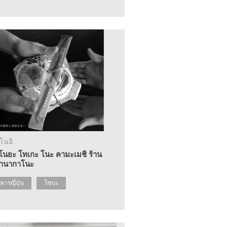
โนอิ
โนยะ โทเกะ โนะ คามะเมชิ ร้าน
านากาโนะ
หารญี่ปุ่น
โซบะ