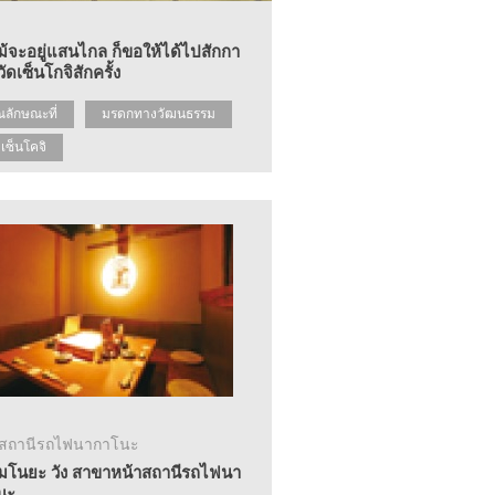
ม้จะอยู่แสนไกล ก็ขอให้ได้ไปสักกา
วัดเซ็นโกจิสักครั้ง
ณลักษณะที่
มรดกทางวัฒนธรรม
ดเซ็นโคจิ
าสถานีรถไฟนากาโนะ
ิโมโนยะ วัง สาขาหน้าสถานีรถไฟนา
นะ