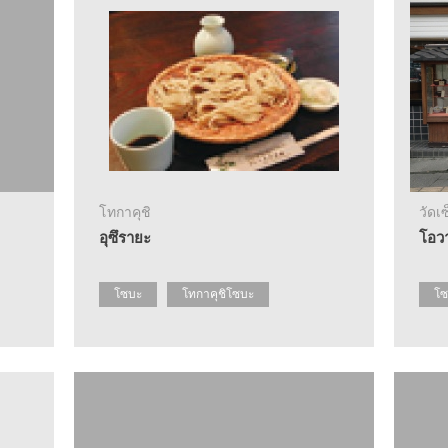
โทกาคุชิ
วัดเ
อุซึรายะ
โอวา
โซบะ
โทกาคุชิโซบะ
โซ