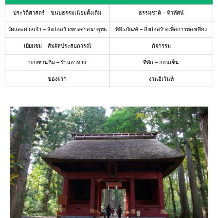
แนะนำ
ประวัติศาสตร์ – ขนบธรรมเนียมดั้งเดิม
ธรรมชาติ – ทิวทัศน์
สถาน
วัดและศาลเจ้า – สิ่งก่อสร้างทางศาสนาพุทธ
พิพิธภัณฑ์ – สิ่งก่อสร้างเพื่อการท่องเที่ยว
ที่พัก
ที่
เยี่ยมชม – สัมผัสประสบการณ์
กิจกรรม
ให้
ความ
ของชวนชิม – ร้านอาหาร
ที่พัก – ออนเซ็น
ร่วม
มือ
ของฝาก
งานอีเว้นท์
ปฏิทิน
งาน
อี
เว้
นท์
แนะนำ
เส้น
ทางการ
เดิน
ทาง
ข้อมูล