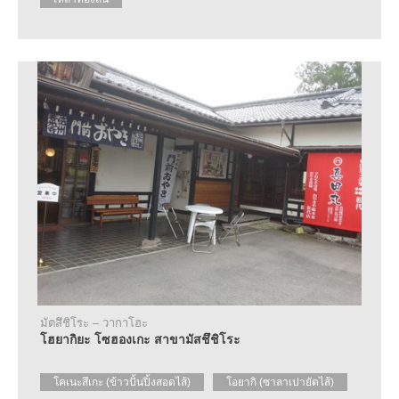
มัตสึชิโระ – วากาโฮะ
โฮยากิยะ โซฮองเกะ สาขามัสชึชิโระ
โคเนะสึเกะ (ข้าวปั้นปิ้งสอดไส้)
โอยากิ (ซาลาเปายัดไส้)