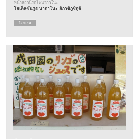
หน้าสถานีรถไฟนากาโนะ
โฮเต็ลซันรูธ นากาโนะ-ฮิกาชิกูชิกูชิ
โรงแรม