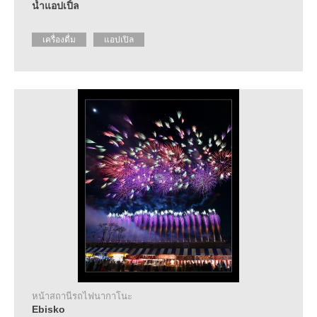
น้ำแอปเปิ้ล
เครื่องดื่ม
แอปเปิล
หน้าสถานีรถไฟนากาโนะ
Ebisko