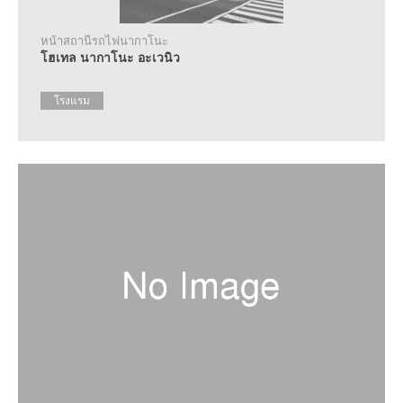
หน้าสถานีรถไฟนากาโนะ
โฮเทล นากาโนะ อะเวนิว
โรงแรม