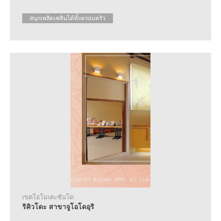
สนุกเพลิดเพลินได้ทั้งครอบครัว
เขตโอโมเตะซันโด
ริคิวโดะ สาขาจูโอโดอุริ