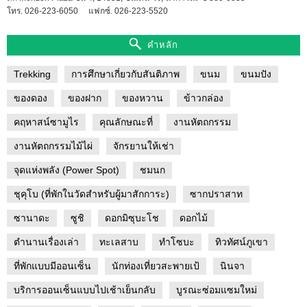
โทร. 026-223-6050
แฟกซ์. 026-223-5520
คำหลัก
Trekking
การศึกษาเกี่ยวกับสันติภาพ
ขนม
ขนมปัง
ของดอง
ของฝาก
ของหวาน
ข้าวกล่อง
คฤหาสน์ซามูไร
คุณลักษณะที่
งานหัตถกรรม
งานหัตถกรรมไม้ไผ่
จักรยานให้เช่า
จุดแห่งพลัง (Power Spot)
ชมนก
ชุคุโบ (ที่พักในวัดสำหรับผู้มาสักการะ)
ซากปราสาท
ซานาดะ
ซูชิ
ดอกมิซุบะโช
ดอกไม้
ตำนานเรื่องเล่า
ทะเลสาบ
ทำโซบะ
ทิวทัศน์ภูเขา
ที่พักแบบมีออนเซ็น
นักท่องเที่ยวสะพายเป้
นินจา
บริการออนเซ็นแบบไปเช้าเย็นกลับ
บูรณะซ่อมแซมใหม่