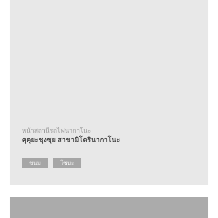
หน้าสถานีรถไฟนากาโนะ
คุคุยะชุงซุย สาขามิโดรินากาโนะ
ขนม
โซบะ