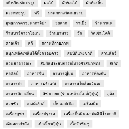
ผลิตภัณฑ์แปรรูป
ผลไม้
ผัก/ผลไม้
ผักท้องถิ่น
พระพุทธรูป
ฟรี
มรดกทางวัฒนธรรม
ยุทธการคาวะนากาจิม่า
รถลาก
ราเม็ง
ร้านกาแฟ
ร้านบาร์คาราโอเกะ
ร้านอาหาร
วัด
วัดเซ็นโคจิ
ศาลเจ้า
สกี
สถานที่ถ่ายภาพ
สนุกเพลิดเพลินได้ทั้งครอบครัว
สมบัติแห่งชาติ
สวนสัตว์
สวนสาธารณะ
สัมผัสประสบการณ์ทางศาสนาพุทธ
สเก็ต
หอศิลป์
อาหารจีน
อาหารญี่ปุ่น
อาหารท้องถิ่น
อาหารป่า
อาหารฝรั่งเศส
อาหารสไตล์ตะวันตก
อาหารอิตาเลี่ยน
อิซากายะ (ร้านเหล้าสไตล์ญี่ปุ่น)
อุด้ง
ฮ่วยซัว
เกสต์เฮ้าส์
เก็บแอปเปิล
เครื่องดื่ม
เครื่องบูชา
เครื่องปรุงรส
เครื่องปั้นดินเผามัตสึชิโระยากิ
เดินออกกำลัง
เต้าเจี้ยวญี่ปุ่น
เนื้อวัวชินชู