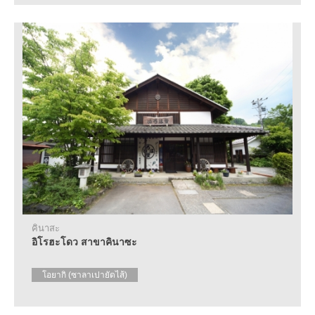
คินาสะ
อิโรฮะโดว สาขาคินาซะ
โอยากิ (ซาลาเปายัดไส้)