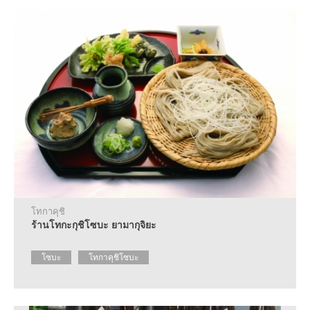
โทกาคุชิ
ร้านโทกะกุชิโซบะ ยามากุจิยะ
โซบะ
โทกาคุชิโซบะ