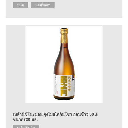
ขนม
แอปริคอท
เหล้านิชิโนะมอน จุงไมยไดกินโชว กลั่นข้าว 50％
ขนาด720 มล.
เหล้าท้องถิ่น