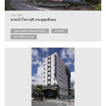
ราย
ละเอียด
เกี่ยว
กับ
โทกาคุชิ
ศูนย์
ศาลเจ้าโทกาคุชิ ประตูซุยชินมง
แนะนำ
ข้อมูล
จุดแห่งพลัง (Power Spot)
ศาลเจ้า
การ
ท่อง
สถานที่ถ่ายภาพ
เที่ยว
คำถาม
ที่
พบ
บ่อย
ขอ
แผ่น
พับ
ติดต่อ
สอบถาม