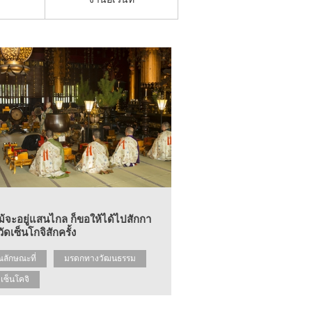
ม้จะอยู่แสนไกล ก็ขอให้ได้ไปสักกา
วัดเซ็นโกจิสักครั้ง
ณลักษณะที่
มรดกทางวัฒนธรรม
ดเซ็นโคจิ