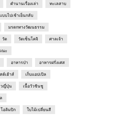
ตำนานเรื่องเล่า
ทะเลสาบ
แบบไปเช้าเย็นกลับ
มรดกทางวัฒนธรรม
วัด
วัดเซ็นโคจิ
ศาลเจ้า
รณะ
อาหารป่า
อาหารฝรั่งเศส
สต์เฮ้าส์
เก็บแอปเปิล
ยวญี่ปุ่น
เนื้อวัวชินชู
ิล
โอลิมปิก
ใบไม้เปลี่ยนสี