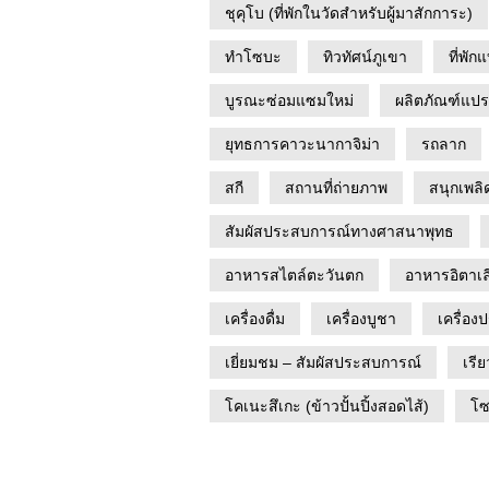
ชุคุโบ (ที่พักในวัดสำหรับผู้มาสักการะ)
ทำโซบะ
ทิวทัศน์ภูเขา
ที่พั
บูรณะซ่อมแซมใหม่
ผลิตภัณฑ์แปร
ยุทธการคาวะนากาจิม่า
รถลาก
สกี
สถานที่ถ่ายภาพ
สนุกเพลิ
สัมผัสประสบการณ์ทางศาสนาพุทธ
อาหารสไตล์ตะวันตก
อาหารอิตาเล
เครื่องดื่ม
เครื่องบูชา
เครื่อง
เยี่ยมชม – สัมผัสประสบการณ์
เรีย
โคเนะสึเกะ (ข้าวปั้นปิ้งสอดไส้)
โ