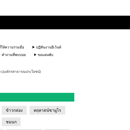
ี่ให้ความร่วมมือ
ปฏิทินงานอีเว้นท์
คำถามที่พบบ่อย
ขอแผ่นพับ
u) (องค์กรสาธารณประโยชน์)
ข้าวกล่อง
คฤหาสน์ซามูไร
ชมนก