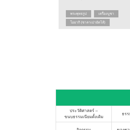
พระพุทธรูป
เครื่องบูชา
โอยากิ (ซาลาเปายัดไส้)
ประวัติศาสตร์ –
ธรรม
ขนบธรรมเนียมดั้งเดิม
กิจกรรม
ของชวน