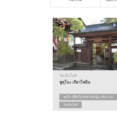
วัดเซ็นโคจิ
ชูคุโบะ เกียวโชอิน
ชุคุโบ (ที่พักในวัดสำหรับผู้มาสักการะ)
วัดเซ็นโคจิ
สัมผัสประสบการณ์ทางศาสนาพุทธ