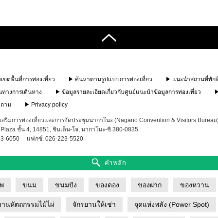
ขตพื้นที่การท่องเที่ยว
ค้นหาตามรูปแบบการท่องเที่ยว
แนะนำสถานที่พักท
นทางการเดินทาง
ข้อมูลรายละเอียดเกี่ยวกับศูนย์แนะนำข้อมูลการท่องเที่ยว
บถาม
Privacy policy
งเสริมการท่องเที่ยวและการจัดประชุมนากาโนะ (Nagano Convention & Visitors Burea
Plaza ชั้น 4, 14851, ชินเด็น-โจ, นากาโนะ-ชิ 380-0835
23-6050
แฟกซ์. 026-223-5520
คำหลัก
าพ
ขนม
ขนมปัง
ของดอง
ของฝาก
ของหวาน
งานหัตถกรรมไม้ไผ่
จักรยานให้เช่า
จุดแห่งพลัง (Power Spot)