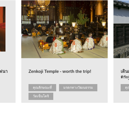
ไฟนา
Zenkoji Temple - worth the trip!
เดิน
ตระ
ศักดิ์
คุณลักษณะที่
มรดกทางวัฒนธรรม
คุ
วัดเซ็นโคจิ