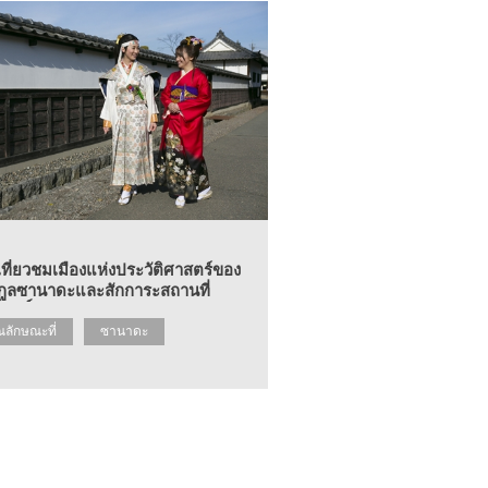
เที่ยวชมเมืองแห่งประวัติศาสตร์ของ
กูลซานาดะและสักการะสถานที่
สิทธิ์ !
ณลักษณะที่
ซานาดะ