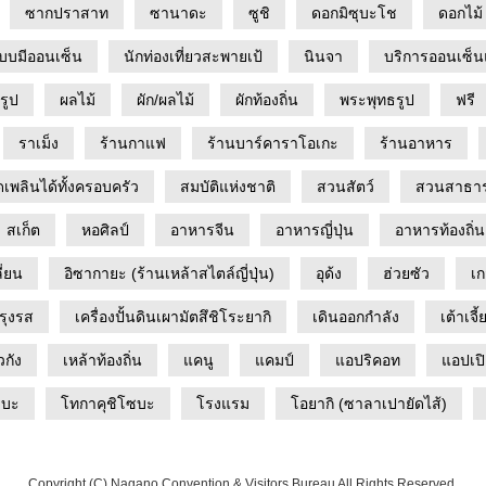
ซากปราสาท
ซานาดะ
ซูชิ
ดอกมิซุบะโช
ดอกไม้
กแบบมีออนเซ็น
นักท่องเที่ยวสะพายเป้
นินจา
บริการออนเซ็น
รูป
ผลไม้
ผัก/ผลไม้
ผักท้องถิ่น
พระพุทธรูป
ฟรี
ราเม็ง
ร้านกาแฟ
ร้านบาร์คาราโอเกะ
ร้านอาหาร
ดเพลินได้ทั้งครอบครัว
สมบัติแห่งชาติ
สวนสัตว์
สวนสาธา
สเก็ต
หอศิลป์
อาหารจีน
อาหารญี่ปุ่น
อาหารท้องถิ่น
ี่ยน
อิซากายะ (ร้านเหล้าสไตล์ญี่ปุ่น)
อุด้ง
ฮ่วยซัว
เก
ปรุงรส
เครื่องปั้นดินเผามัตสึชิโระยากิ
เดินออกกำลัง
เต้าเจี้
วกัง
เหล้าท้องถิ่น
แคนู
แคมป์
แอปริคอท
แอปเป
ซบะ
โทกาคุชิโซบะ
โรงแรม
โอยากิ (ซาลาเปายัดไส้)
Copyright (C) Nagano Convention & Visitors Bureau All Rights Reserved.