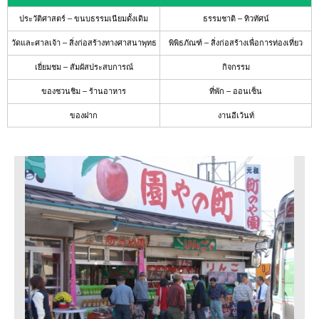
แนะนำ
ประวัติศาสตร์ – ขนบธรรมเนียมดั้งเดิม
ธรรมชาติ – ทิวทัศน์
สถาน
วัดและศาลเจ้า – สิ่งก่อสร้างทางศาสนาพุทธ
พิพิธภัณฑ์ – สิ่งก่อสร้างเพื่อการท่องเที่ยว
ที่พัก
ที่
เยี่ยมชม – สัมผัสประสบการณ์
กิจกรรม
ให้
ความ
ของชวนชิม – ร้านอาหาร
ที่พัก – ออนเซ็น
ร่วม
มือ
ของฝาก
งานอีเว้นท์
ปฏิทิน
งาน
อี
เว้
นท์
แนะนำ
เส้น
ทางการ
เดิน
ทาง
ข้อมูล