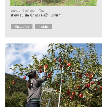
หน้าสถานีรถไฟนากาโนะ
สวนแอปเปิ้ล ซึกาฮาระเอ็น นาชิเกน
เก็บแอปเปิล
แอปเปิล