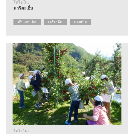
โทโยโนะ
นาริตะเอ็น
เก็บแอปเปิล
เครื่องดื่ม
แอปเปิล
โทโยโนะ