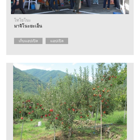
ราย
ละเอียด
เกี่ยว
กับ
โทโยโนะ
ศูนย์
มาจิโนะยะเอ็น
แนะนำ
ข้อมูล
เก็บแอปเปิล
แอปเปิล
การ
ท่อง
เที่ยว
คำถาม
ที่
พบ
บ่อย
ขอ
แผ่น
พับ
ติดต่อ
สอบถาม