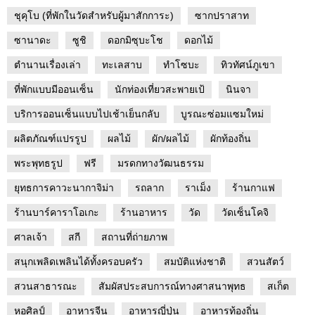
ชุคุโบ (ที่พักในวัดสำหรับผู้มาสักการะ)
ซากปราสาท
ซานาดะ
ซูชิ
ดอกมิซุบะโช
ดอกไม้
ตำนานเรื่องเล่า
ทะเลสาบ
ทำโซบะ
ทิวทัศน์ภูเขา
ที่พักแบบมีออนเซ็น
นักท่องเที่ยวสะพายเป้
นินจา
บริการออนเซ็นแบบไปเช้าเย็นกลับ
บูรณะซ่อมแซมใหม่
ผลิตภัณฑ์แปรรูป
ผลไม้
ผัก/ผลไม้
ผักท้องถิ่น
พระพุทธรูป
ฟรี
มรดกทางวัฒนธรรม
ยุทธการคาวะนากาจิม่า
รถลาก
ราเม็ง
ร้านกาแฟ
ร้านบาร์คาราโอเกะ
ร้านอาหาร
วัด
วัดเซ็นโคจิ
ศาลเจ้า
สกี
สถานที่ถ่ายภาพ
สนุกเพลิดเพลินได้ทั้งครอบครัว
สมบัติแห่งชาติ
สวนสัตว์
สวนสาธารณะ
สัมผัสประสบการณ์ทางศาสนาพุทธ
สเก็ต
หอศิลป์
อาหารจีน
อาหารญี่ปุ่น
อาหารท้องถิ่น